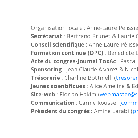
Organisation locale : Anne-Laure Pélissie
Secrétariat
: Bertrand Brunet & Laurie 
Conseil scientifique
: Anne-Laure Pélissi
Formation continue (DPC)
: Bénédicte 
Acte du congrès-Journal ToxAc
: Pascal 
Sponsoring
: Jean-Claude Alvarez & Nico
Trésorerie
: Charline Bottinelli (
tresorer
Jeunes scientifiques
: Alice Ameline & E
Site-web
: Florian Hakim (
webmaster@sf
Communication
: Carine Roussel (
commu
Président
du congrès
: Amine Larabi (
p