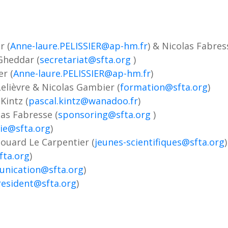
r (
Anne-laure.PELISSIER@ap-hm.fr
) & Nicolas Fabres
Gheddar (
secretariat@sfta.org
)
er (
Anne-laure.PELISSIER@ap-hm.fr
)
Lelièvre & Nicolas Gambier (
formation@sfta.org
)
Kintz (
pascal.kintz@wanadoo.fr
)
las Fabresse (
sponsoring@sfta.org
)
ie@sfta.org
)
douard Le Carpentier (
jeunes-scientifiques@sfta.org
)
ta.org
)
nication@sfta.org
)
resident@sfta.org
)