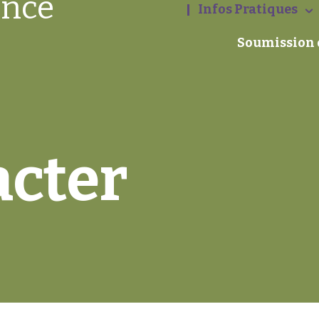
ence
Infos Pratiques
Soumission 
acter